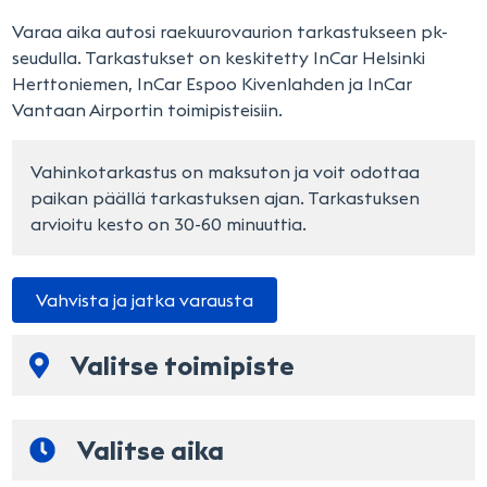
Varaa aika autosi raekuurovaurion tarkastukseen pk-
seudulla. Tarkastukset on keskitetty InCar Helsinki
Herttoniemen, InCar Espoo Kivenlahden ja InCar
Vantaan Airportin toimipisteisiin.
Vahinkotarkastus on maksuton ja voit odottaa 
paikan päällä tarkastuksen ajan. Tarkastuksen 
arvioitu kesto on 30-60 minuuttia.
Vahvista ja jatka varausta
Valitse toimipiste
Valitsemiasi palveluita ei ole saatavilla yhdestä
Valitse aika
toimipisteestä. Poista palveluita kunnes toimipiste
valinta on mahdollinen. Voit aina valita kaikki