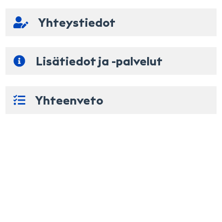
haluamasi palvelut erillisillä varauksilla.
Korjaamon ensimmäiset vapaat ajat
Yhteystiedot
Voit myös valita ajankohdan käyttämällä kalenteria
Rekisteritunnus
Nimi
elo 2026
Lisätiedot ja -palvelut
ma
ti
ke
to
pe
la
su
Puhelinnumero
1
2
Yhteenveto
3
4
5
6
7
8
9
Sähköposti
10
11
12
13
14
15
16
17
18
19
20
21
22
23
Lisätiedot
24
25
26
27
28
29
30
31