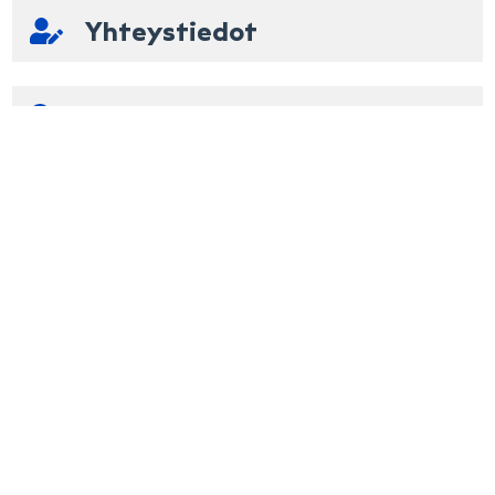
Korjaamon ensimmäiset vapaat ajat
Yhteystiedot
Voit myös valita ajankohdan käyttämällä kalenteria
Rekisteritunnus
Nimi
elo 2026
Lisätiedot ja -palvelut
ma
ti
ke
to
pe
la
su
Puhelinnumero
1
2
Yhteenveto
3
4
5
6
7
8
9
Sähköposti
10
11
12
13
14
15
16
17
18
19
20
21
22
23
Lisätiedot
24
25
26
27
28
29
30
31