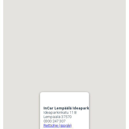
InCar Lempäälä Ideapark
Ideaparkinkatu 11 B
Lempäälä 37570
0300 247 307
Reittiohje (google)