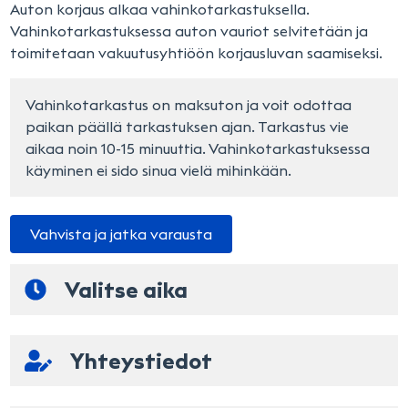
Auton korjaus alkaa vahinkotarkastuksella.
Vahinkotarkastuksessa auton vauriot selvitetään ja
toimitetaan vakuutusyhtiöön korjausluvan saamiseksi.
Vahinkotarkastus on maksuton ja voit odottaa 
paikan päällä tarkastuksen ajan. Tarkastus vie 
aikaa noin 10-15 minuuttia. Vahinkotarkastuksessa 
käyminen ei sido sinua vielä mihinkään.
Vahvista ja jatka varausta
Valitse aika
Korjaamon ensimmäiset vapaat ajat
Yhteystiedot
Voit myös valita ajankohdan käyttämällä kalenteria
Rekisteritunnus
Nimi