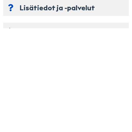
elo 2026
Lisätiedot ja -palvelut
ma
ti
ke
to
pe
la
su
Puhelinnumero
1
2
Yhteenveto
3
4
5
6
7
8
9
Sähköposti
10
11
12
13
14
15
16
17
18
19
20
21
22
23
Lisätiedot
24
25
26
27
28
29
30
31