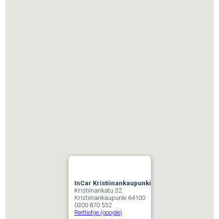
InCar Kristiinankaupunki
Kristiinankatu 32
Kristiinankaupunki 64100
0300 870 552
Reittiohje (google)