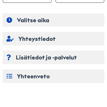
Valitse aika
Korjaamon ensimmäiset vapaat ajat
Yhteystiedot
Voit myös valita ajankohdan käyttämällä kalenteria
Rekisteritunnus
Nimi
elo 2026
Lisätiedot ja -palvelut
ma
ti
ke
to
pe
la
su
Puhelinnumero
1
2
Yhteenveto
3
4
5
6
7
8
9
Sähköposti
10
11
12
13
14
15
16
17
18
19
20
21
22
23
Lisätiedot