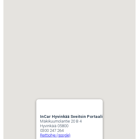
InCar Hyvinkää Sveitsin Portaali
Mäkikuumolantie 20 B 4
Hyvinkää 05800
0300 247 264
Reittiohje (google)