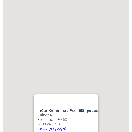
InCar Keminmaa Pörhölänpudas
Valiontie 1
Keminmaa 94450
0300 247 273
Reittiohje (google)