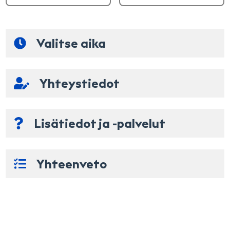
Valitse aika
Korjaamon ensimmäiset vapaat ajat
Yhteystiedot
Voit myös valita ajankohdan käyttämällä kalenteria
Rekisteritunnus
Nimi
elo 2026
Lisätiedot ja -palvelut
ma
ti
ke
to
pe
la
su
Puhelinnumero
1
2
Yhteenveto
3
4
5
6
7
8
9
Sähköposti
10
11
12
13
14
15
16
17
18
19
20
21
22
23
Lisätiedot